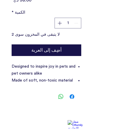
الكمية
*
لا يتبقى في المخزون سوى 2
أضِف إلى العربة
Designed to inspire joy in pets and
pet owners alike
Made of soft, non-toxic material
Provides a wonderful playing time
with your dogs
Perfect gift for all your dogs
loving friends
Suitable for small and medium
dogs