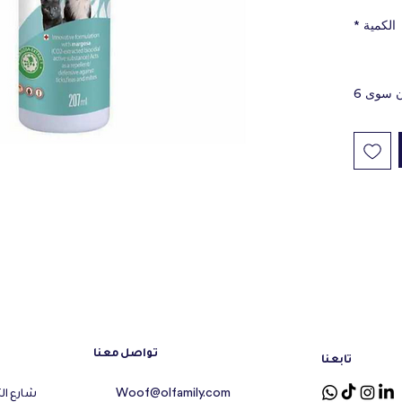
repellen
الكمية
*
provide 
ticks, fl
Anti-Par
ن سوى 6
solution
occurenc
protecti
at high 
تواصل معنا
تابعنا
شارع ال
Woof@olfamily.com