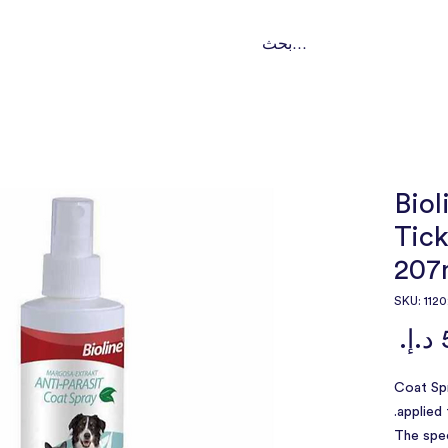
ت
تواصل
من نحن؟
باقات اشتراك
خدماتنا
النوع
Biol
Tick
207
السعر
Coat Spr
applied 
The spec