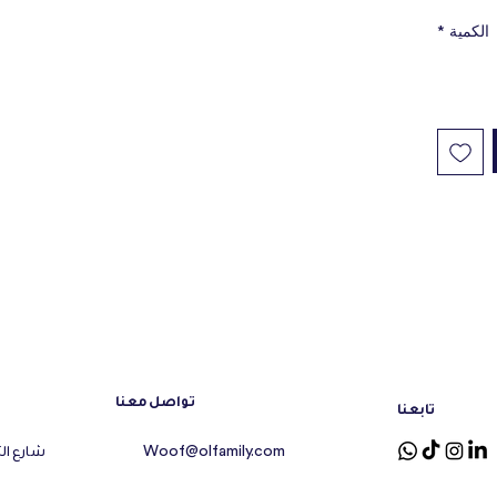
Seconds,
*
الكمية
Fragranc
Deodori
تواصل معنا
تابعنا
 أبوظبي
Woof@olfamily.com