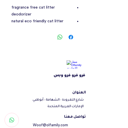
fragrance free cat litter
deodorizer
natural eco friendly cat litter
deodorizer
odor neutralizer long lasting
deodorant
product is designed to clean the
cat litter, making it clean and
comfortable
removes the odor from the cat
فرو فرو فرو وبس
urine and destroys the odor at the
source and free from harsh
chemicals
العنوان
شارع التغرودة - الشهامة - أبوظبي
الإمارات العربية المتحدة
تواصل معنا
Woof@olfamily.com