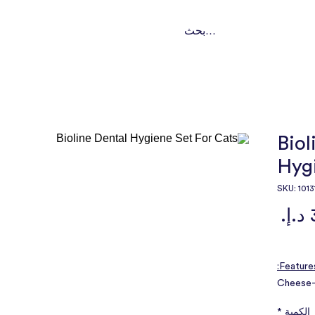
ت
تواصل
من نحن؟
باقات اشتراك
خدماتنا
النوع
Biol
Hygi
السعر
Features
1. Chees
Botanica
الكمية
*