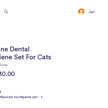
سجيل الدخول
النقاط والمكافئا
ine Dental
ene Set For Cats
وحدة SKU: 10131
:
e-flavored toothpaste set -
l formula, fast dilution, easy to