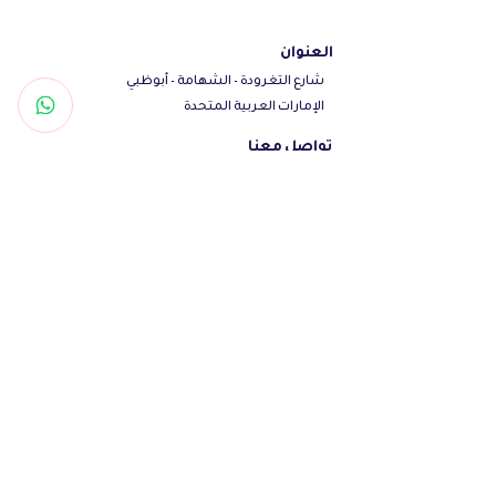
العنوان
شارع التغرودة - الشهامة - أبوظبي
الإمارات العربية المتحدة
تواصل معنا
Woof@olfamily.com
+971558501663
+97102 246
3469
أوقات العمل
يومياً من 10 صباحاً - 10 مساءاً
تابعنا