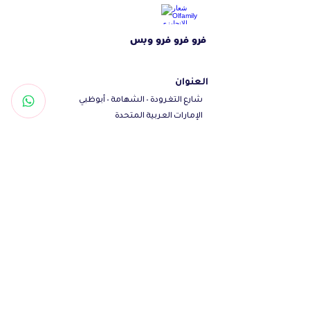
فرو فرو فرو وبس
العنوان
شارع التغرودة - الشهامة - أبوظبي
الإمارات العربية المتحدة
تواصل معنا
Woof@olfamily.com
+971558501663
+97102 246
3469
أوقات العمل
يومياً من 10 صباحاً - 10 مساءاً