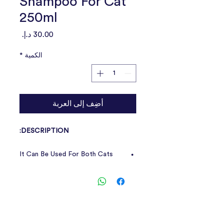
Shampoo For Cat
250ml
السعر
الكمية
*
أضِف إلى العربة
DESCRIPTION:
It Can Be Used For Both Cats
And Kittens.
Neutralizes Foul Odors In Pet
Coats
Maintains A Balanced Ph Level