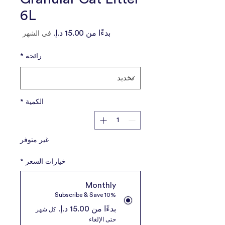
6L
سعر
بدءًا من
في الشهر
البيع
رائحة
*
الكمية
*
غير متوفر
خيارات السعر
*
Monthly
Subscribe & Save 10%
بدءًا من ‏15.00 د.إ.‏
كل شهر
حتى الإلغاء