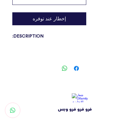
إخطار عند توفره
DESCRIPTION:
Bioline Aristo cat Activated Carbon
Natural Pine Cat Litter is a natural
high-quality standard product. It is
manufactured using 100 percent high-
quality Russian pine wood shavings
with no chemicals added in any of the
manufacturing processes. Activated
فرو فرو فرو وبس
Carbon, a good source of
purification properties that
potentially control harmful and
العنوان
unpleasant odours has been included
شارع التغرودة - الشهامة - أبوظبي