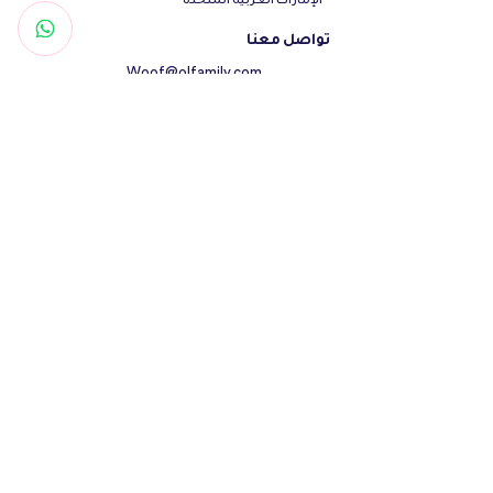
تواصل معنا
Woof@olfamily.com
+971558501663
+97102 246
3469
أوقات العمل
يومياً من 10 صباحاً - 10 مساءاً
تابعنا
جميع الحقوق محفوظة - اولفاميلي لمستلزمات الحيوانات الأليفة
والعناية لها 2023