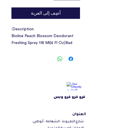
أضِف إلى العربة
Description:
Bioline Peach Blossom Deodorant
Freshing Spray 118 Ml(4 Fl Oz)Bad
Smells Caused By Your Pets' Body
Odor Or Their Environment, Can Be
Eliminated In Seconds Leaving A
Pleasant And Long-Lasting
Fragrance. Alcohol-Free With A
Fresh And Pleasant Aroma Unique
Deodorant Divisor Decomposes
فرو فرو فرو وبس
Odorsmain Ingredientsdeionized
Water, Fragrance, Peg30-50
Hydrogenated Castor Oil, Propylene
العنوان
Glycol, Soybean Unsaturated Fatty
شارع التغرودة - الشهامة - أبوظبي
Acid, Chloromethylisothiazolinone
الإمارات العربية المتحدة