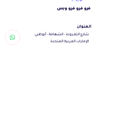
فرو فرو فرو وبس
العنوان
شارع التغرودة - الشهامة - أبوظبي
الإمارات العربية المتحدة
تواصل معنا
Woof@olfamily.com
+971558501663
+97102 246
3469
أوقات العمل
يومياً من 10 صباحاً - 10 مساءاً
تابعنا