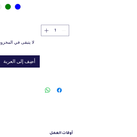
on: 30 X 23 X 39cm
لا يتبقى في المخزو
أضِف إلى العربة
أوقات العمل