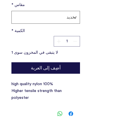
مقاس
*
الكمية
*
لا يتبقى في المخزون سوى 1
أضِف إلى العربة
100% high quality nylon
Higher tensile strength than
polyester
Nylon is resistance to mildew, aging
and abrasion
Quick & easy release plastic buckle
Tri-glide for easy size adjustment