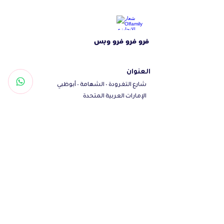
Heavy duty D-Ring for leash
Mini ID tag for your dog's ID
Vibrant colors are easy to see
فرو فرو فرو وبس
العنوان
شارع التغرودة - الشهامة - أبوظبي
الإمارات العربية المتحدة
تواصل معنا
Woof@olfamily.com
+971558501663
+97102 246
3469
أوقات العمل
يومياً من 10 صباحاً - 10 مساءاً