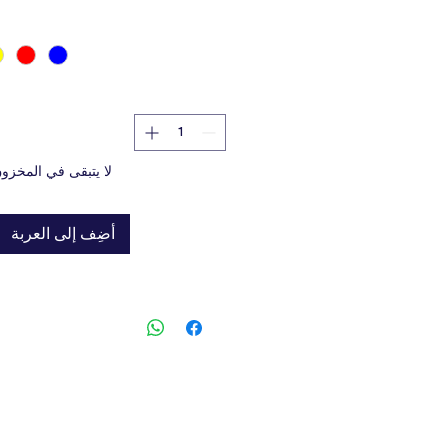
or dogs and their owners. Made
ong, hard-wearing material for
urs of happy chewing!Hard bouncy
nces extra high Ideal for hours of
 fun Strong, hard-wearing material
colours.
لا يتبقى في المخزو
أضِف إلى العربة