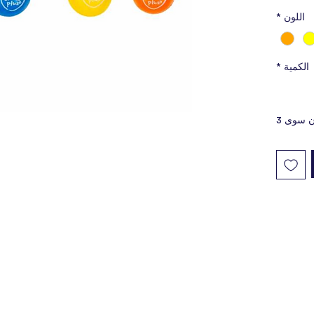
of fun f
اللون
*
from str
many ho
ball Bou
الكمية
*
playtime
Various 
ن سوى 3