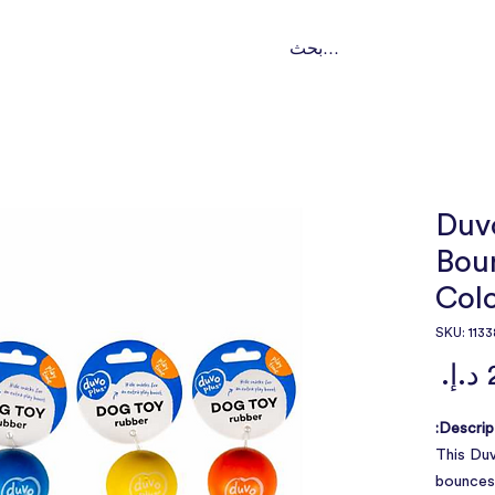
ت
تواصل
من نحن؟
باقات اشتراك
خدماتنا
النوع
Duv
Bou
Col
السعر
Descript
This Duv
bounces 