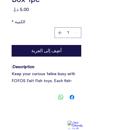
السعر
الكمية
*
أضِف إلى العربة
Description:
Keep your curious feline busy with
FOFOS Felt Fish toys. Each fish-
shaped felt pieces will allow your cat
to happily swat and pounce the day
away.
1box 24pcs