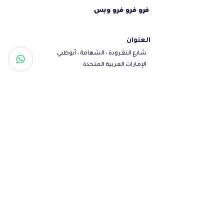
فرو فرو فرو وبس
العنوان
شارع التغرودة - الشهامة - أبوظبي
الإمارات العربية المتحدة
تواصل معنا
Woof@olfamily.com
+971558501663
+97102 246
3469
أوقات العمل
يومياً من 10 صباحاً - 10 مساءاً
تابعنا