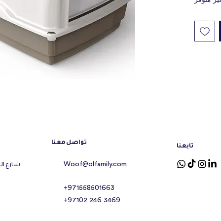
ير متوفر
تواصل معنا
تابعنا
شارع ال
Woof@olfamily.com
+971558501663
+97102 246 3469