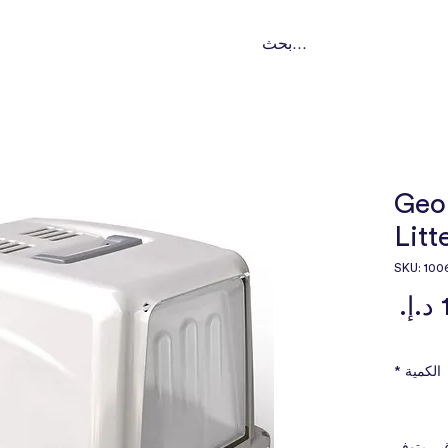
ت
تواصل
من نحن؟
باقات اشتراك
خدماتنا
النوع
Geor
Litt
السعر
الكمية
*