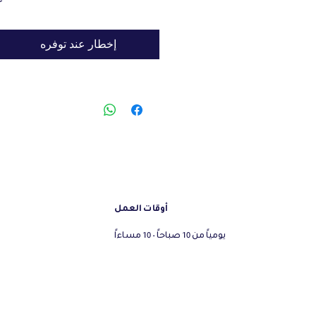
غ
إخطار عند توفره
أوقات العمل
يومياً من 10 صباحاً - 10 مساءاً