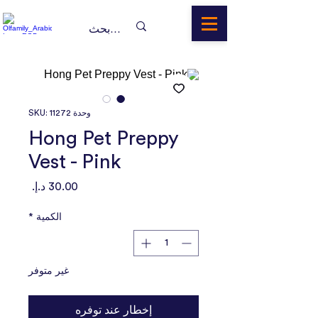
وحدة SKU: 11272
Hong Pet Preppy
Vest - Pink
السعر
الكمية
*
غير متوفر
إخطار عند توفره