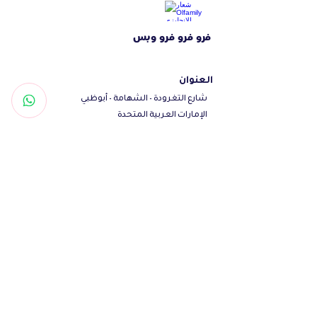
doors allow air to flow through and
for your pet to have a nice view of
فرو فرو فرو وبس
the outside.
Made from 99% recycled plastic.
Dimensions: L57,2 x W36,5 x H32,76
العنوان
cm
شارع التغرودة - الشهامة - أبوظبي
For pets weight up to 9 kg
الإمارات العربية المتحدة
Front & top doors
تواصل معنا
Woof@olfamily.com
+971558501663
+97102 246
3469
أوقات العمل
يومياً من 10 صباحاً - 10 مساءاً
تابعنا