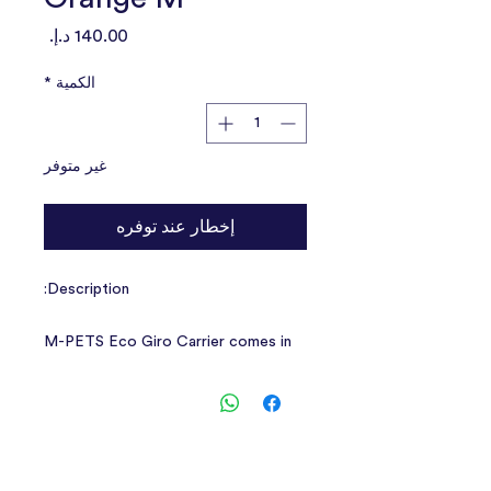
السعر
الكمية
*
غير متوفر
إخطار عند توفره
Description:
M-PETS Eco Giro Carrier comes in
two sizes. It’s a practical and a light
weight carrier where you can take it
when you’re on the go. This durable,
hard-sided carrier protects your pet
throughout your journey. The mesh