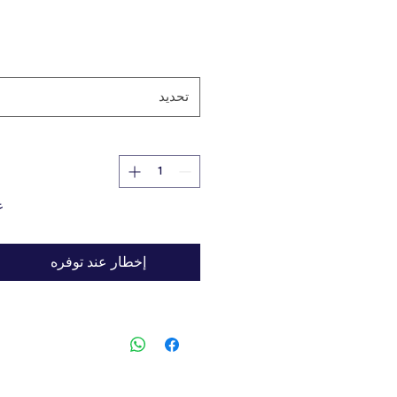
مين بين، بيشون، فوكس تيرير، ج
سكوتي، ويستل، الصلصال، بوسطن
وما
تحديد
غ
إخطار عند توفره