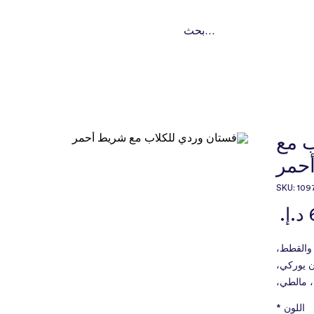
ت
تواصل
من نحن؟
باقات اشتراك
خدماتنا
النوع
ب مع
حمر
السعر
 والقطط،
ن يوركي،
، مالطي،
يه تزو،
اللون
*