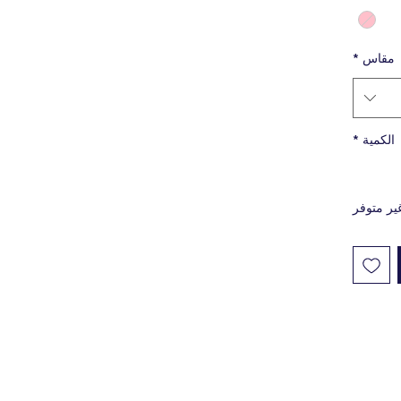
اك راسل،
 تيرير،
 إلى ذلك.
مقاس
*
الكمية
*
ير متوفر