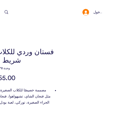
سجيل الدخول
النقاط والمكافئا
فستان وردي للكلا
شريط أ
وحدة SKU: 10978
مصممة خصيصًا للكلاب الصغيرة
مثل فنجان الشاي، تشيهواهوا، فنجا
الجراء الصغيرة، توركي، لعبة بودل
كلب صغير طويل الشعر، مالطي، ش