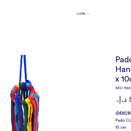
ت
تواصل
من نحن؟
باقات اشتراك
خدماتنا
النوع
Pad
Hang
x 1
السعر
DESCRI
Pado Col
10 cm