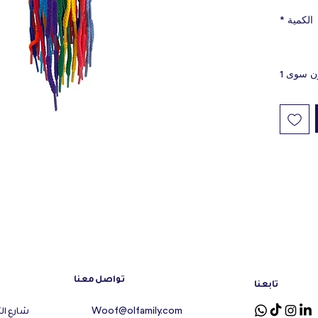
الكمية
*
ن سوى 1
تواصل معنا
تابعنا
شارع ال
Woof@olfamily.com