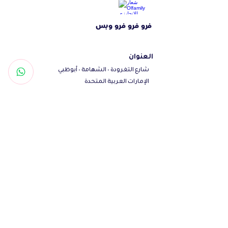
فرو فرو فرو وبس
العنوان
شارع التغرودة - الشهامة - أبوظبي
الإمارات العربية المتحدة
تواصل معنا
Woof@olfamily.com
+971558501663
+97102 246
3469
أوقات العمل
يومياً من 10 صباحاً - 10 مساءاً
تابعنا