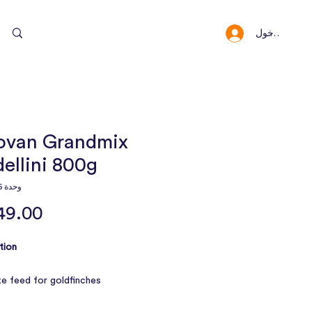
سجيل الدخول
النقاط والمكافئا
ovan Grandmix
ellini 800g
وحدة SKU: 11176
ion:
e feed for goldfinches
 seeds, with dehydrated fruit,