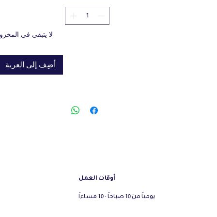
 biscuits and ground shells, with
tamins.
لا يتبقى في المخزو
أضِف إلى العربة
أوقات العمل
يومياً من 10 صباحاً - 10 مساءاً