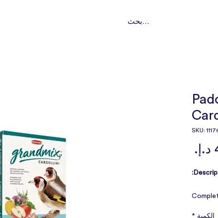
ت
تواصل
من نحن؟
باقات اشتراك
خدماتنا
النوع
Pad
Card
السعر
Descript
Complet
Blend of
الكمية
*