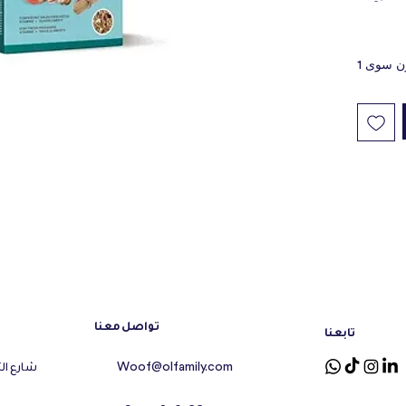
crumbled
added vi
ن سوى 1
تواصل معنا
تابعنا
شارع ال
Woof@olfamily.com