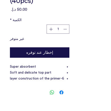
(40pcs)
السعر
الكمية
*
غير متوفر
إخطار عند توفره
Super absorbent
Soft and delicate top part
6-layer construction of the primer
Resistant to tearing and damage
Perfect for home and travel
They can be used to pad the
carrier or cage
Includes a roll of dog poop bags