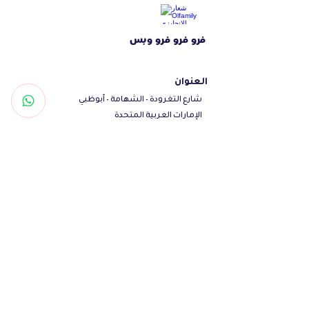
70ml absorbency; 8g SAP
فرو فرو فرو وبس
العنوان
شارع التغرودة - الشهامة - أبوظبي
الإمارات العربية المتحدة
تواصل معنا
Woof@olfamily.com
+971558501663
+97102 246
3469
أوقات العمل
يومياً من 10 صباحاً - 10 مساءاً