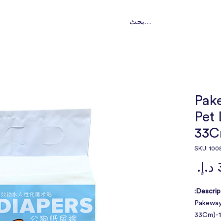
ت
تواصل
من نحن؟
باقات اشتراك
خدماتنا
النوع
Pak
Pet 
33C
السعر
Descript
Pakeway
33Cm)-1