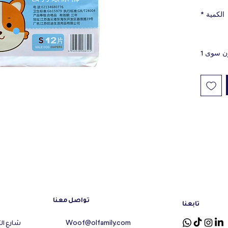
الكمية
*
ن سوى 1
تواصل معنا
تابعنا
شارع ال
Woof@olfamily.com