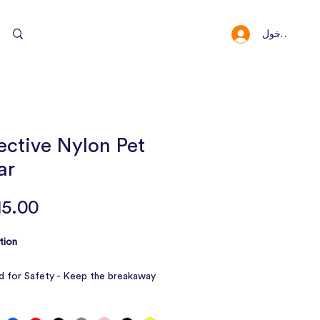
سجيل الدخول
النقاط والمكافئا
ective Nylon Pet
ar
ion:
d for Safety - Keep the breakaway
ar secure around your pet’s neck
 safety buckle. With the right