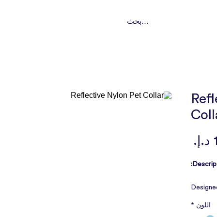
ت
تواصل
من نحن؟
باقات اشتراك
خدماتنا
النوع
Refl
Coll
السعر
Descript
Designe
cat coll
اللون
*
with the