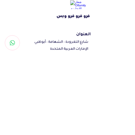
The bowl rack is beautiful and
generous. Turn your pet into a flashy
فرو فرو فرو وبس
bowl of food
Stable chassis, strong and durable,
العنوان
not easy to slide, can not be slided,
شارع التغرودة - الشهامة - أبوظبي
do not scratch the table, can be used
الإمارات العربية المتحدة
for a long time
تواصل معنا
Dimension: 14cm
Woof@olfamily.com
+971558501663
+97102 246
3469
أوقات العمل
يومياً من 10 صباحاً - 10 مساءاً
تابعنا