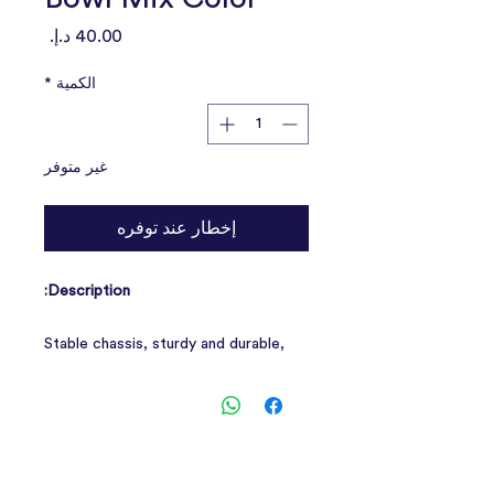
السعر
الكمية
*
غير متوفر
إخطار عند توفره
Description:
Stable chassis, sturdy and durable,
not easy to fall over, stable
placement, not easy to slide off, will
not scratch the table, can be used
for a long time