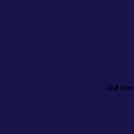
تواصل معنا
تابعنا
شارع ال
Woof@olfamily.com
+971558501663
+97102 246 3469