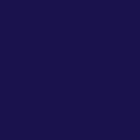
c foldable Cat litter Mat
عربة الحيوانات الأليفة
عطور للحيوانات الأليفة
 (45X60cm)
فلتر موزعات المياه
ا
قطط
كلاب
مستلزمات النظافة
مشط
مكافئات القطط
مكافئات الكلاب
مكفئات الطيور
ملابس الحيوانات الأليفة
منتجات الحيوانات الأليفة الذكية
تصنيف حسب
نوع المنتج
Keep Off Spray For Cat
قطط
ا
كلاب