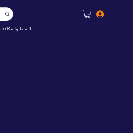
سجيل الدخول
النقاط والمكافئا
الرئيسية
مستلزمات النظافة
تصفح حسب
جميع المنتجات
Pet Supplements
أسرة القطط
ألعاب الطيور
اجهزة تغذية ذكية & كهربائية
ارانب
اسرة الكلاب
اسماك