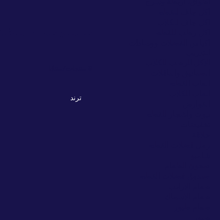
اطواق، أربطة وسرج
اكل جاف للقطط
اكل جاف للكلاب
مستلزمات النظاف
اكل رطب للقطط
اكياس الفضلات ووسادات
التدريب
الاكل الرطب للكلاب
8 منتجات/منتجًا
الصناديق والناقلات
العاب القطط
العاب الكلاب
ترند
القوارض
بيوت واشجار للقطط
تخفيضات
حلاقة
رمل فضلات القطط
شامبو
صحون الطعام
صندوق فضلات القطط
طعام الارانب
طعام الاسماك
طعام طيور
طيور