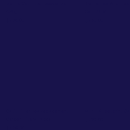
Bioline Cat Litter Deodorizer
Bioline Flea And Tick
425g
Cat 175 Ml
السعر
السعر
Catit Litter Box Replacement
M-PETS Footprint Cat
Carbon Filters - 2 pcs
السعر
السعر