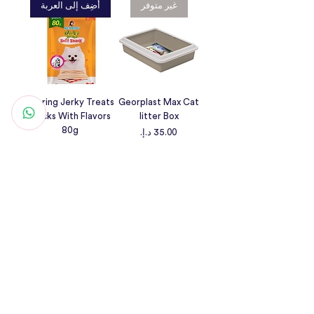
أضِف إلى العربة
غير متوفر
Bearing Jerky Treats
Georplast Max Cat
Sticks With Flavors
litter Box
80g
السعر
السعر
غير متوفر
غير متوفر
Ferplast -Thea Small
Bearing Pure Bites
Bowl 0.3L-PINK/blue
Real Chicken Fillet -
50g
السعر
السعر